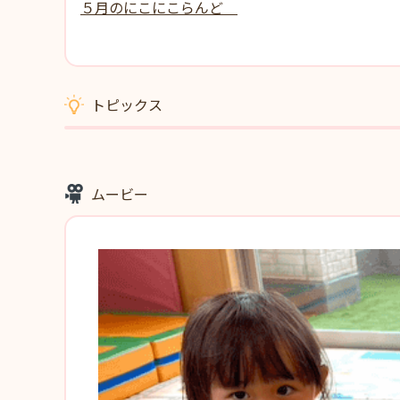
５月のにこにこらんど
トピックス
ムービー