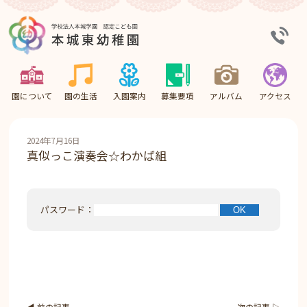
園について
園の生活
入園案内
募集要項
アルバム
アクセス
2024年7月16日
真似っこ演奏会☆わかば組
パスワード：
◀︎ 前の記事
次の記事 ▷