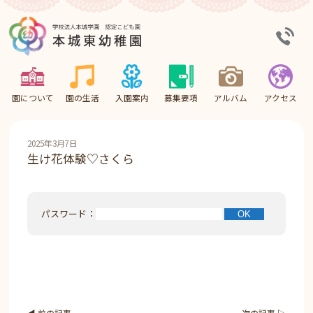
園について
園の生活
入園案内
募集要項
アルバム
アクセス
2025年3月7日
生け花体験♡さくら
パスワード：
◀︎ 前の記事
次の記事 ▷