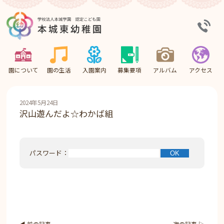
園について
園の生活
入園案内
募集要項
アルバム
アクセス
2024年5月24日
沢山遊んだよ☆わかば組
パスワード：
◀︎ 前の記事
次の記事 ▷