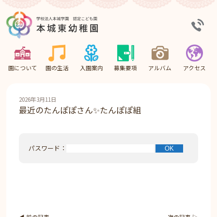
園について
園の生活
入園案内
募集要項
アルバム
アクセス
2026年3月11日
最近のたんぽぽさん✨たんぽぽ組
パスワード：
◀︎ 前の記事
次の記事 ▷