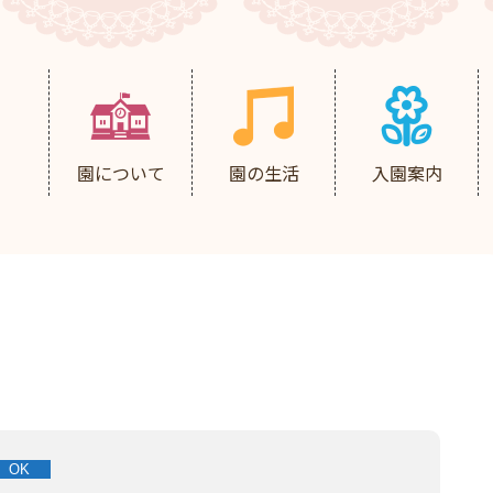
園について
園の生活
入園案内