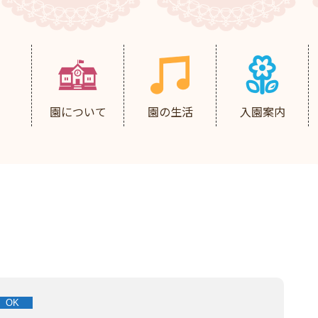
園について
園の生活
入園案内