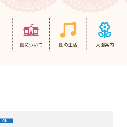
園について
園の生活
入園案内